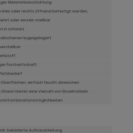
higer Melaminbeschichtung
links oder rechts öffnend befestigt werden,
ehrt oder einzeln stellbar
en in schwarz
allschienen kugelgelagert
erstellbar
erkstoff,
iger Forstwirtschaft
Platzbedarf
e Oberflächen, einfach feucht abwischen
awn bietet eine Vielzahl von Einzelmöbeln
- und Kombinationsmöglichkeiten
nkl. bebilderte Aufbauanleitung