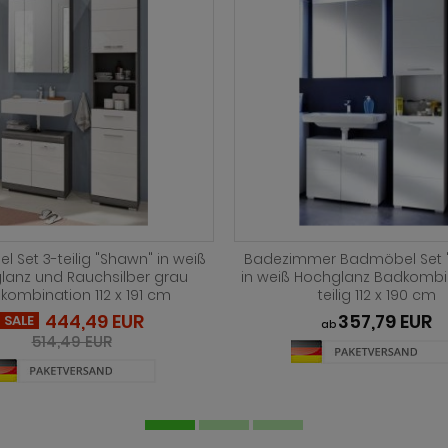
 Set 3-teilig "Shawn" in weiß
Badmöbel Set "Design-D" 
lanz und Rauchsilber grau
Hochglanz und schwa
kombination 112 x 191 cm
Badkombination MI
Doppelwaschbecken un
399,99 EUR
SALE
Beleuchtung 120 x 200
474,79 EUR
884,49 EUR