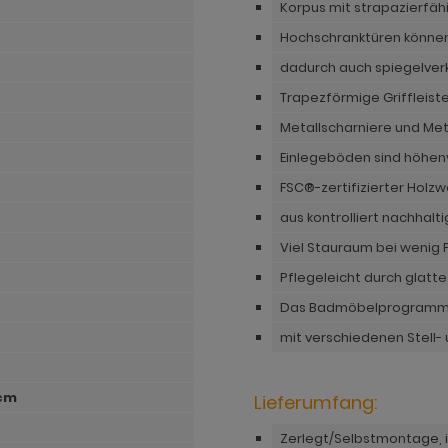
Korpus mit strapazierfä
Hochschranktüren können 
dadurch auch spiegelverk
Trapezförmige Griffleist
Metallscharniere und Met
Einlegeböden sind höhenv
FSC®-zertifizierter Holzw
aus kontrolliert nachhalt
Viel Stauraum bei wenig 
Pflegeleicht durch glatt
Das Badmöbelprogramm Sh
mit verschiedenen Stell
 cm
Lieferumfang:
Zerlegt/Selbstmontage, i