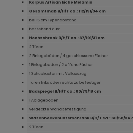
Korpus Artisan Eiche Melamin
ohnprogramm Madem
dprogramm Sopela
ohnprogramm Matsdal
Gesamtmaß B/H/T ca.: 112/191/34 cm
ohnprogramm Malta
dprogramm Stove Old Style hell
ohnprogramm Meadow
bei 15 cm Typenabstand
bestehend aus:
ohnprogramm Meadow
dprogramm Stove weiß Pinie
hnprogramm Merced weiß
Hochschrank B/H/T ca.: 37/191/31 cm
hnprogramm Merced weiß
dprogramm Telly
hnprogramm Merced weiß-Eiche
2 Türen
hnprogramm Merced weiß-Eiche
adprogramm Tomaso
hnprogramm Milla
2 Einlegeböden / 4 geschlossene Fächer
1 Einlegeboden / 2 offene Fächer
ohnprogramm Miami
dprogramm Torsby grau
hnprogramm Mirano
1 Schubkasten mit Vollauszug
hnprogramm Milla
dprogramm Torsby weiß
ohnprogramm Montez
Türen links oder rechts zu befestigen
hnprogramm Mirano
dprogramm Willow
ohnprogramm Morgan
Badspiegel B/H/T ca.: 60/79/18 cm
1 Ablageboden
ohnprogramm Montez
hnprogramm Netanja
verdeckte Wandbefestigung
ohnprogramm Morena
hnprogramm Niran
Waschbeckenunterschrank B/H/T ca.: 60/56/34
ohnprogramm Morgan
hnprogramm Nobile
2 Türen