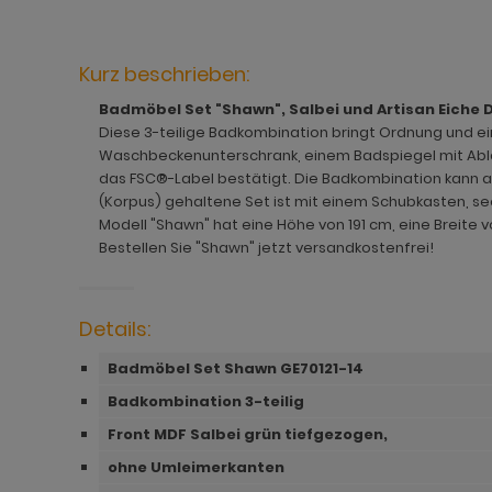
hnprogramm Jardins
rderobe Stove weiß Pinie
dprogramm Relief
hnprogramm Ladis
ohnprogramm Juna
rderobe SystemX
dprogramm Roove
hnprogramm Lavell
Kurz beschrieben:
ohnprogramm Kiruma
rderobe Tomaso
dprogramm Rovola
hnprogramm Leian
Badmöbel Set "Shawn", Salbei und Artisan Eiche Dek
Diese 3-teilige Badkombination bringt Ordnung und e
hnprogramm Ladis
rderobe Vektor
adprogramm Scana
ohnprogramm Liam
Waschbeckenunterschrank, einem Badspiegel mit Abl
hnprogramm Lavell
rderobe Ward
dprogramm Scana Artisan Eiche
hnprogramm Lille
das FSC®-Label bestätigt. Die Badkombination kann auc
(Korpus) gehaltene Set ist mit einem Schubkasten, s
ohnprogramm Liam
dprogramm SetOne weiß und grau
hnprogramm Linea
Modell "Shawn" hat eine Höhe von 191 cm, eine Breite 
Bestellen Sie "Shawn" jetzt versandkostenfrei!
hnprogramm Linea
adprogramm Shawn
hnprogramm Livorno
hnprogramm Livorno
dprogramm Shawn Artisan Eiche
ohnprogramm Louna
Details:
ohnprogramm Louna
dprogramm Shawn Salbei
ohnprogramm Lundby
Badmöbel Set Shawn GE70121-14
ohnprogramm Lundby
dprogramm Shawn Sand
ohnprogramm Madea
Badkombination 3-teilig
Front MDF Salbei grün tiefgezogen,
hnprogramm Luzern
dprogramm Shawn weiß
ohnprogramm Madem
ohne Umleimerkanten
ohnprogramm Madea
dprogramm Skin
ohnprogramm Malta