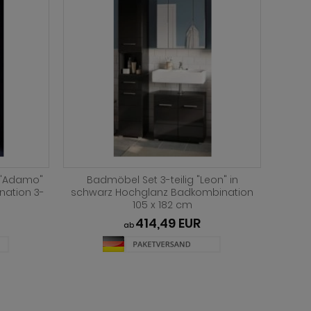
in weiß
Badkombination "Rovola" in Pinie weiß
Bad
rz
/ Oslo Pinie Landhaus Badmöbel Set
Ei
T
3-tlg. 122 x 200 cm
B
d LED
594,49 EUR
 cm