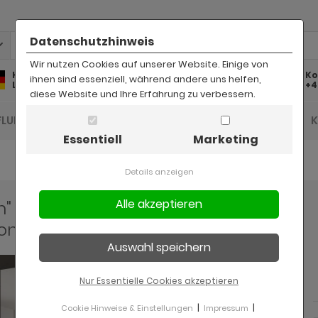
Datenschutzhinweis
Wir nutzen Cookies auf unserer Website. Einige von
Kostenlose
Kostenloser
Ko
ihnen sind essenziell, während andere uns helfen,
Lieferung
Rückversand
+4
diese Website und Ihre Erfahrung zu verbessern.
FLUR UND DIELE
BAD
KINDER
BÜRO
Essentiell
Marketing
Details anzeigen
 in Salbei und Artisan Eiche
n 112 x 191 cm
Nur Essentielle Cookies akzeptieren
|
|
Cookie Hinweise & Einstellungen
Impressum