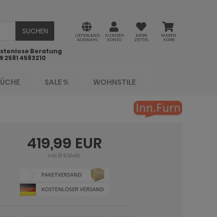
SUCHEN
LIEFERLAND
KUNDEN
MERK
WAREN
AUSWAHL
KONTO
ZETTEL
KORB
stenlose Beratung
9 2581 4583210
KÜCHE
SALE %
WOHNSTILE
419,99 EUR
inkl. 19 % MwSt.