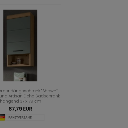
mer Hängeschrank "Shawn"
 und Artisan Eiche Badschrank
hängend 37 x 79 cm
87,79 EUR