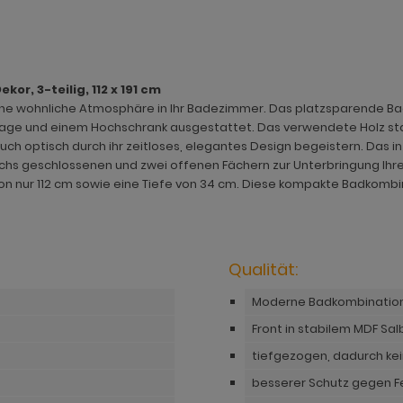
or, 3-teilig, 112 x 191 cm
ine wohnliche Atmosphäre in Ihr Badezimmer. Das platzsparende Ba
age und einem Hochschrank ausgestattet. Das verwendete Holz st
h optisch durch ihr zeitloses, elegantes Design begeistern. Das in 
echs geschlossenen und zwei offenen Fächern zur Unterbringung Ihr
von nur 112 cm sowie eine Tiefe von 34 cm. Diese kompakte Badkombina
Qualität:
Moderne Badkombination 
Front in stabilem MDF Sal
tiefgezogen, dadurch ke
besserer Schutz gegen F