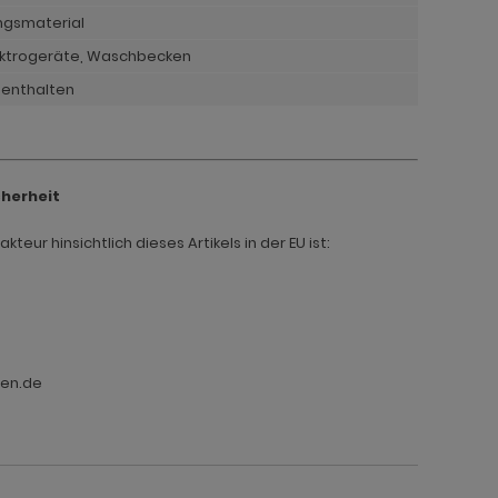
ngsmaterial
lektrogeräte, Waschbecken
 enthalten
cherheit
teur hinsichtlich dieses Artikels in der EU ist:
ten.de