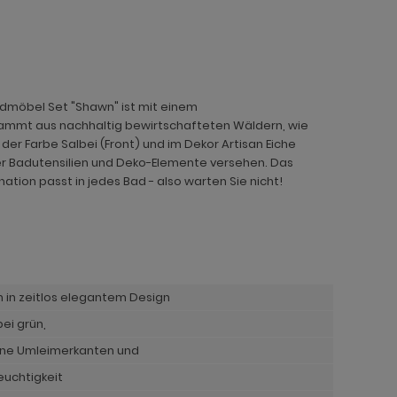
dmöbel Set "Shawn" ist mit einem
ammt aus nachhaltig bewirtschafteten Wäldern, wie
der Farbe Salbei (Front) und im Dekor Artisan Eiche
er Badutensilien und Deko-Elemente versehen. Das
tion passt in jedes Bad - also warten Sie nicht!
in zeitlos elegantem Design
bei grün,
ine Umleimerkanten und
euchtigkeit