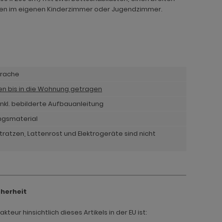
ernen im eigenen Kinderzimmer oder Jugendzimmer.
prache
nen bis in die Wohnung getragen
nkl. bebilderte Aufbauanleitung
ngsmaterial
ratzen, Lattenrost und Elektrogeräte sind nicht
cherheit
teur hinsichtlich dieses Artikels in der EU ist: