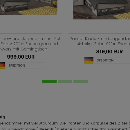
Kinder- und Jugendzimmer Set
Parisot Kinder- und Jugendz
 "Charly15" in Akazie und weiß
5-teilig "Charly16" in Akazie
629,00 EUR
629,00 EUR
lig
gendzimmer mit viel Stauraum. Die Fronten und Korpusse des 2-teilig
 und Jugendzimmer "Sleep46" bietet ein praktisches Stauraumbett (