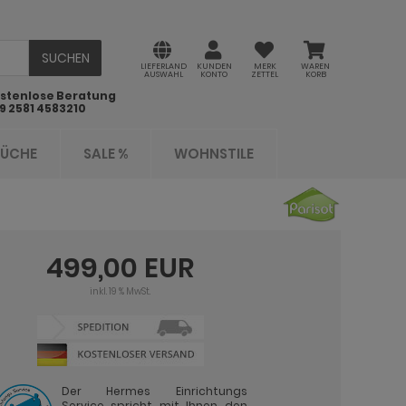
SUCHEN
LIEFERLAND
KUNDEN
MERK
WAREN
AUSWAHL
KONTO
ZETTEL
KORB
stenlose Beratung
9 2581 4583210
KÜCHE
SALE %
WOHNSTILE
499,00 EUR
inkl. 19 % MwSt.
Der Hermes Einrichtungs
Service spricht mit Ihnen den