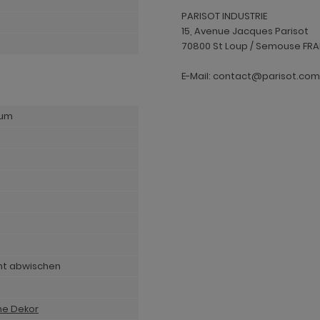
PARISOT INDUSTRIE
15, Avenue Jacques Parisot
70800 St Loup / Semouse FR
E-Mail: contact@parisot.com
aum
cht abwischen
he Dekor