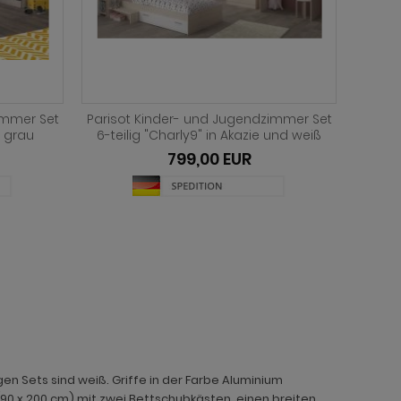
immer Set
Parisot Kinder und Jugend
Pari
 und weiß
Schlafzimmer "Most" Akazie und weiß
"Fabri
Set mit Stauraumbett (160 x 200) und
Be
Kleiderschrank
519,00 EUR
en Sets sind weiß. Griffe in der Farbe Aluminium
90 x 200 cm) mit zwei Bettschubkästen, einen breiten