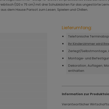
eibtisch (120 x 75 cm) mit drei Schubkästen für das ungestörte L
" aus dem Hause Parisot zum Lesen, Spielen und Chillen.
Lieferumfang:
Telefonische Terminabs
Ihr Kinderzimmer wird Ih
Zerlegt/Selbstmontage, i
Montage- und Befestigu
Dekoration, Auflagen, Mat
enthalten
Information zur Produktsi
Verantwortlicher Wirtschaftsak