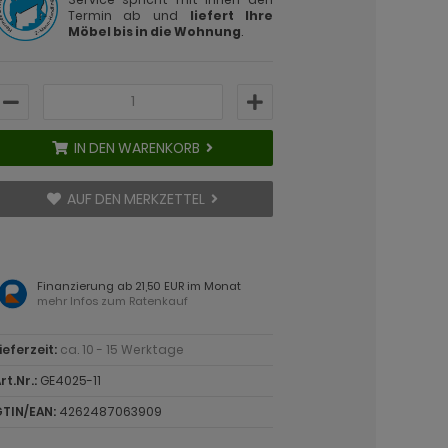
Termin ab und
liefert Ihre
Möbel bis in die Wohnung
.
IN DEN WARENKORB
AUF DEN MERKZETTEL
Finanzierung ab 21,50 EUR im Monat
mehr Infos zum Ratenkauf
ieferzeit:
ca. 10 - 15 Werktage
rt.Nr.:
GE4025-11
TIN/EAN:
4262487063909