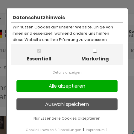
Datenschutzhinweis
Wir nutzen Cookies auf unserer Website. Einige von
Kostenlose
Kostenloser
Ko
ihnen sind essenziell, während andere uns helfen,
Lieferung
Rückversand
+4
diese Website und Ihre Erfahrung zu verbessern.
FLUR UND DIELE
BAD
KINDER
BÜRO
Essentiell
Marketing
Kinderzimmer komplett
Details anzeigen
mmer "Sleep46" in weiß Set 2-
ett und Schreibtisch
Nur Essentielle Cookies akzeptieren
|
|
Cookie Hinweise & Einstellungen
Impressum