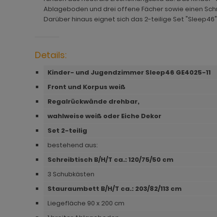
hnprogramm Jardins
rderobe Stove weiß Pinie
dprogramm Relief
hnprogramm Ladis
Ablageboden und drei offene Fächer sowie einen Schr
Darüber hinaus eignet sich das 2-teilige Set "Sleep46
ohnprogramm Juna
rderobe SystemX
dprogramm Roove
hnprogramm Lavell
ohnprogramm Kiruma
rderobe Tomaso
dprogramm Rovola
hnprogramm Leian
Details:
hnprogramm Ladis
rderobe Vektor
adprogramm Scana
ohnprogramm Liam
Kinder- und Jugendzimmer Sleep46 GE4025-11
hnprogramm Lavell
rderobe Ward
dprogramm Scana Artisan Eiche
hnprogramm Lille
Front und Korpus weiß
ohnprogramm Liam
dprogramm SetOne weiß und grau
hnprogramm Linea
Regalrückwände drehbar,
hnprogramm Linea
adprogramm Shawn
hnprogramm Livorno
wahlweise weiß oder Eiche Dekor
Set 2-teilig
hnprogramm Livorno
dprogramm Shawn Artisan Eiche
ohnprogramm Louna
bestehend aus:
ohnprogramm Louna
dprogramm Shawn Salbei
ohnprogramm Lundby
Schreibtisch B/H/T ca.: 120/75/50 cm
ohnprogramm Lundby
dprogramm Shawn Sand
ohnprogramm Madea
3 Schubkästen
Stauraumbett B/H/T ca.: 203/82/113 cm
hnprogramm Luzern
dprogramm Shawn weiß
ohnprogramm Madem
Liegefläche 90 x 200 cm
ohnprogramm Madea
dprogramm Skin
ohnprogramm Malta