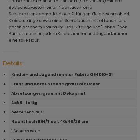
Hause Parisot beinhaltet ein Bett (90 x 200 cm) mit drei
ohnprogramm Malta
Bettschubkästen, einen Nachttisch, eine
ohnprogramm Madem
dprogramm Sopela
ohnprogramm Matsdal
Schubkastenkommode, einen 2-türigen Kleiderschrank inkl.
ohnprogramm Malta
dprogramm Stove Old Style hell
Kleiderstange sowie einen Schreibtisch mit offenem und
ohnprogramm Meadow
geschlossenem Stauraum. Das 5-teilige Set "Fabric11" von
ohnprogramm Meadow
dprogramm Stove weiß Pinie
Parisot macht in jedem Kinderzimmer und Jugendzimmer
hnprogramm Merced weiß
eine tolle Figur.
hnprogramm Merced weiß
dprogramm Telly
hnprogramm Merced weiß-Eiche
hnprogramm Merced weiß-Eiche
adprogramm Tomaso
Details:
hnprogramm Milla
ohnprogramm Miami
dprogramm Torsby grau
Kinder- und Jugendzimmer Fabric GE4010-01
hnprogramm Mirano
hnprogramm Milla
dprogramm Torsby weiß
Front und Korpus Esche grau Loft Dekor
ohnprogramm Montez
Absetzungen grau mit Dekoprint
hnprogramm Mirano
dprogramm Willow
ohnprogramm Morgan
Set 5-teilig
ohnprogramm Montez
hnprogramm Netanja
bestehend aus:
ohnprogramm Morena
Nachttisch B/H/T ca.: 40/46/28 cm
hnprogramm Niran
ohnprogramm Morgan
1 Schubkasten
hnprogramm Nobile