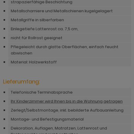
strapazierfähige Beschichtung
ohnprogramm Tomaso
hnprogramm Stove weiß Pinie
Metallscharniere und Metallschienen kugelgelagert
hnprogramm Vestland
ohnprogramm Stream
Metallgriffe in silberfarben
ohnprogramm Ward
Einlegetiefe Lattenrost ca. 7,5 cm,
ohnprogramm Sumatra
nicht für Rollrost geeignet
hnprogramm Sunroof
Pflegeleicht durch glatte Oberflächen, einfach feucht
abwischen
ohnprogramm Synnax
Material: Holzwerkstoff
ohnprogramm Timber
ohnprogramm Tomaso
Lieferumfang:
hnprogramm Tyler
Telefonische Terminabsprache
hnprogramm Vestland
Ihr Kinderzimmer wird Ihnen bis in die Wohnung getragen
Zerlegt/Selbstmontage, inkl. bebilderte Aufbauanleitung
ohnprogramm Ward
Montage- und Befestigungsmaterial
Dekoration, Auflagen, Matratzen, Lattenrost und