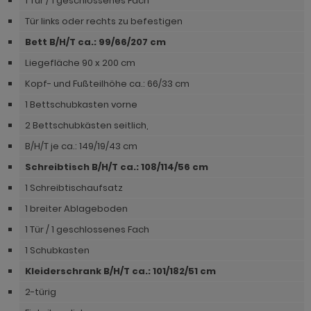
1 Tür / 1 geschlossenes Fach
hnprogramm Niran
hnprogramm Norris
Tür links oder rechts zu befestigen
hnprogramm Nobile
Bett B/H/T ca.: 99/66/207 cm
hnprogramm Norwich
hnprogramm Norwich
Liegefläche 90 x 200 cm
ohnprogramm Ocean
Kopf- und Fußteilhöhe ca.: 66/33 cm
ohnprogramm Onawa grau
ohnprogramm Palamos
1 Bettschubkasten vorne
ohnprogramm Onawa grün
2 Bettschubkästen seitlich,
hnprogramm Paterno
ohnprogramm Onawa weiß
B/H/T je ca.: 149/19/43 cm
hnprogramm Piano
Schreibtisch B/H/T ca.: 108/114/56 cm
hnprogramm Option Jackson Eiche
hnprogramm Plate
1 Schreibtischaufsatz
hnprogramm Option Kaschmir
hnprogramm Positano
1 breiter Ablageboden
hnprogramm Piano
1 Tür / 1 geschlossenes Fach
hnprogramm Prime
hnprogramm Ribera
1 Schubkasten
hnprogramm Ribera
Kleiderschrank B/H/T ca.: 101/182/51 cm
hnprogramm Rideau
hnprogramm Rideau
2-türig
hnprogramm Rivian