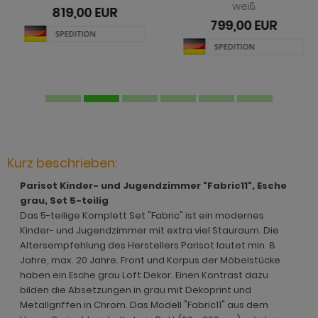
hnprogramm Jardins
rderobe Stove weiß Pinie
dprogramm Relief
weiß
819,00 EUR
hnprogramm Ladis
799,00 EUR
ohnprogramm Juna
rderobe SystemX
dprogramm Roove
hnprogramm Lavell
ohnprogramm Kiruma
rderobe Tomaso
dprogramm Rovola
hnprogramm Leian
hnprogramm Ladis
rderobe Vektor
adprogramm Scana
ohnprogramm Liam
hnprogramm Lavell
rderobe Ward
dprogramm Scana Artisan Eiche
hnprogramm Lille
ohnprogramm Liam
dprogramm SetOne weiß und grau
hnprogramm Linea
Kurz beschrieben:
hnprogramm Linea
adprogramm Shawn
hnprogramm Livorno
Parisot Kinder- und Jugendzimmer "Fabric11", Esche
hnprogramm Livorno
dprogramm Shawn Artisan Eiche
grau, Set 5-teilig
ohnprogramm Louna
Das 5-teilige Komplett Set "Fabric" ist ein modernes
ohnprogramm Louna
dprogramm Shawn Salbei
Kinder- und Jugendzimmer mit extra viel Stauraum. Die
ohnprogramm Lundby
Altersempfehlung des Herstellers Parisot lautet min. 8
ohnprogramm Lundby
dprogramm Shawn Sand
Jahre, max. 20 Jahre. Front und Korpus der Möbelstücke
ohnprogramm Madea
haben ein Esche grau Loft Dekor. Einen Kontrast dazu
hnprogramm Luzern
dprogramm Shawn weiß
bilden die Absetzungen in grau mit Dekoprint und
ohnprogramm Madem
Metallgriffen in Chrom. Das Modell "Fabric11" aus dem
ohnprogramm Madea
dprogramm Skin