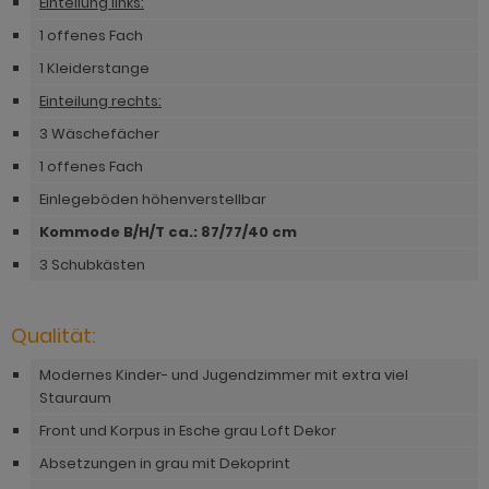
Einteilung links:
hnprogramm Rivian
ohnprogramm Ronson
1 offenes Fach
ohnprogramm Romina
1 Kleiderstange
hnprogramm Rovola
hnprogramm Ronin Eiche
Einteilung rechts:
hnprogramm Scandik
3 Wäschefächer
hnprogramm Ronin Esche
ohnprogramm Sena
1 offenes Fach
ohnprogramm Ronson
Einlegeböden höhenverstellbar
hnprogramm Sentra
hnprogramm Rooky weiß
Kommode B/H/T ca.: 87/77/40 cm
ohnprogramm Seyne
hnprogramm Rovola
3 Schubkästen
hnprogramm Starlet
hnprogramm Rubin weiß
hnprogramm Stove Old Style hell
Qualität:
hnprogramm Scandik
hnprogramm Stove weiß Pinie
Modernes Kinder- und Jugendzimmer mit extra viel
hnprogramm Sentra
Stauraum
hnprogramm Sunroof
Front und Korpus in Esche grau Loft Dekor
ohnprogramm Seyne
ohnprogramm Timber
Absetzungen in grau mit Dekoprint
hnprogramm Stove Old Style hell